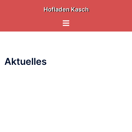
Zum
Hofladen Kasch
Inhalt
springen
Menü
umschalten
Aktuelles